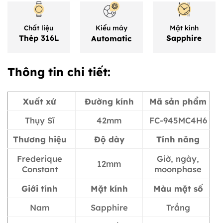
Chất liệu
Mặt kính
Kiểu máy
Thép 316L
Sapphire
Automatic
Thông tin chi tiết:
Xuất xứ
Đường kính
Mã sản phẩm
Thụy Sĩ
42mm
FC-945MC4H6
Thương hiệu
Độ dày
Tính năng
Frederique
Giờ, ngày,
12mm
Constant
moonphase
Giới tính
Mặt kính
Màu mặt số
Nam
Sapphire
Trắng