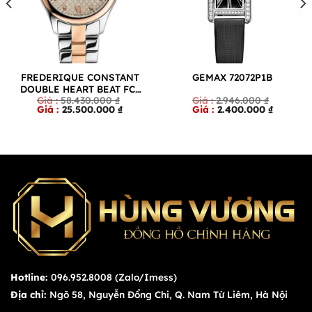
FREDERIQUE CONSTANT
GEMAX 72072P1B
DOUBLE HEART BEAT FC-
Giá
Giá
58.430.000
₫
2.946.000
₫
310LGDHB3B2B
Giá
gốc
gốc
Giá
25.500.000
₫
2.400.000
₫
hiện
là:
là:
hiện
.000 ₫.
tại
58.430.000 ₫.
2.946.00
tại
là:
là:
.000 ₫.
25.500.000 ₫.
2.400.00
Hotline:
096.952.8008 (Zalo/Imess)
Địa chỉ:
Ngõ 58, Nguyễn Đổng Chi, Q. Nam Từ Liêm, Hà Nội