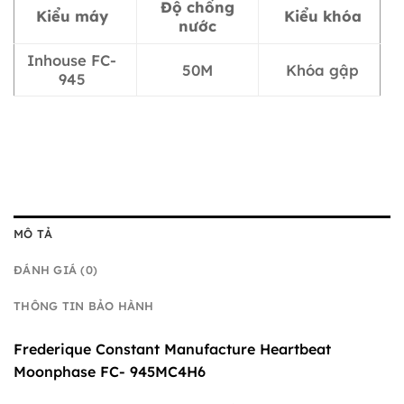
Độ chống
Kiểu máy
Kiểu khóa
nước
Inhouse FC-
50M
Khóa gập
945
MÔ TẢ
ĐÁNH GIÁ (0)
THÔNG TIN BẢO HÀNH
Frederique Constant Manufacture Heartbeat
Moonphase FC- 945MC4H6