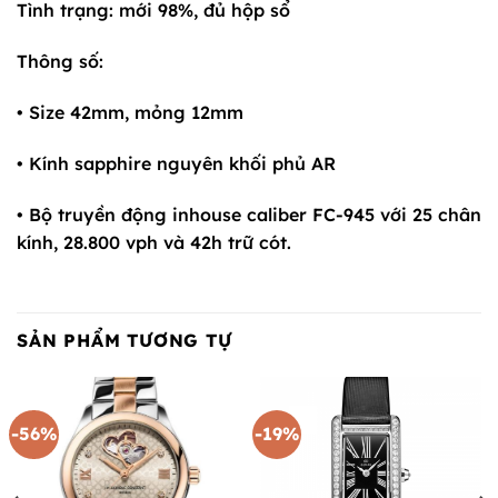
Tình trạng: mới 98%, đủ hộp sổ
Thông số:
• Size 42mm, mỏng 12mm
• Kính sapphire nguyên khối phủ AR
• Bộ truyền động inhouse caliber FC-945 với 25 chân
kính, 28.800 vph và 42h trữ cót.
SẢN PHẨM TƯƠNG TỰ
-56%
-19%