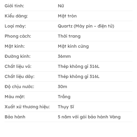
là:
tạ
Giới tính:
Nữ
6.930.000 ₫.
là
2.
Kiểu dáng:
Mặt tròn
Loại máy:
Quartz (Máy pin – điện tử)
Phong cách:
Thời trang
Mặt kính:
Mặt kính cứng
Đường kính:
36mm
Chất liệu vỏ:
Thép không gỉ 316L
Chất liệu dây:
Thép không gỉ 316L
Độ chịu nước:
30m
Màu mặt:
Trắng
Xuất xứ thương hiệu:
Thụy Sĩ
Bảo hành
5 năm với gói bảo hành Vàng