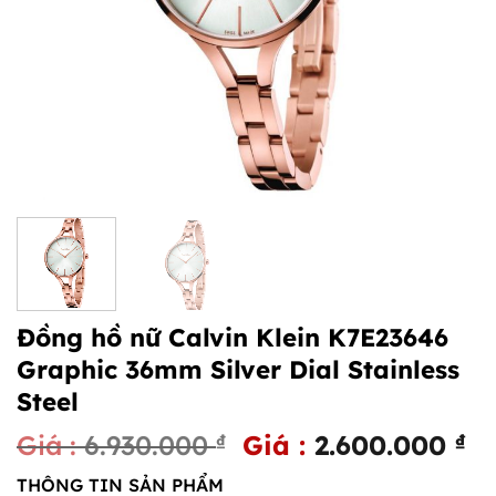
Đồng hồ nữ Calvin Klein K7E23646
Graphic 36mm Silver Dial Stainless
Steel
Giá
G
6.930.000
₫
2.600.000
₫
gốc
hi
THÔNG TIN SẢN PHẨM