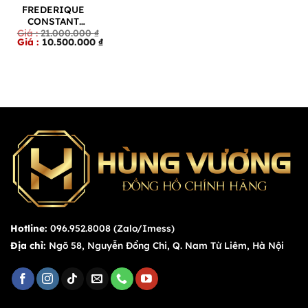
FREDERIQUE
CONSTANT
21.000.000
₫
CLASSICS
Giá
10.500.000
₫
CARREE
gốc
Giá
LADIES FC-
là:
hiện
21.000.000 ₫.
tại
200MC16B
là:
10.500.000 ₫.
Hotline:
096.952.8008 (Zalo/Imess)
Địa chỉ:
Ngõ 58, Nguyễn Đổng Chi, Q. Nam Từ Liêm, Hà Nội