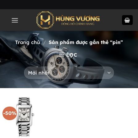
Chuyển
đến
nội
dung
Trang chủ
/
Sản phẩm được gắn thẻ “pin”
LỌC
-50%