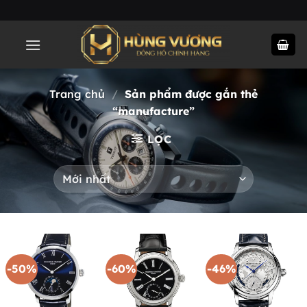
Chuyển
đến
nội
dung
Trang chủ
/
Sản phẩm được gắn thẻ
“manufacture”
LỌC
-50%
-60%
-46%